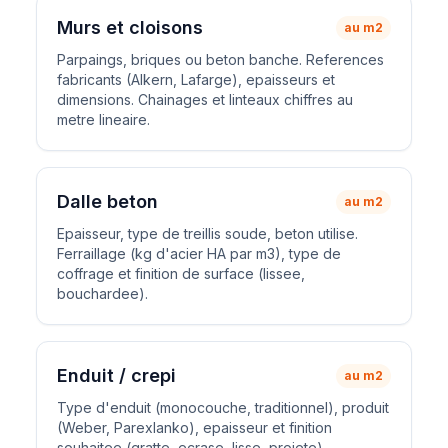
Murs et cloisons
au m2
Parpaings, briques ou beton banche. References
fabricants (Alkern, Lafarge), epaisseurs et
dimensions. Chainages et linteaux chiffres au
metre lineaire.
Dalle beton
au m2
Epaisseur, type de treillis soude, beton utilise.
Ferraillage (kg d'acier HA par m3), type de
coffrage et finition de surface (lissee,
bouchardee).
Enduit / crepi
au m2
Type d'enduit (monocouche, traditionnel), produit
(Weber, Parexlanko), epaisseur et finition
souhaitee (gratte, ecrase, lisse, projete).