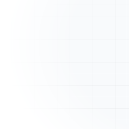
A
ArtisanFacture
Vue d'ensemble