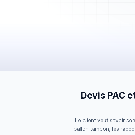
Mes Devis
Mes Factures
Clients
Chantiers
Planning
Statistiques
Équipe
Paramètres
Devis PAC et
Le client veut savoir so
ballon tampon, les racco