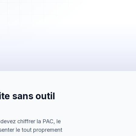
2 450,00 €
Payée
te sans outil
5 600,00 €
En attente
150,00 €
devez chiffrer la PAC, le
Envoyée
senter le tout proprement