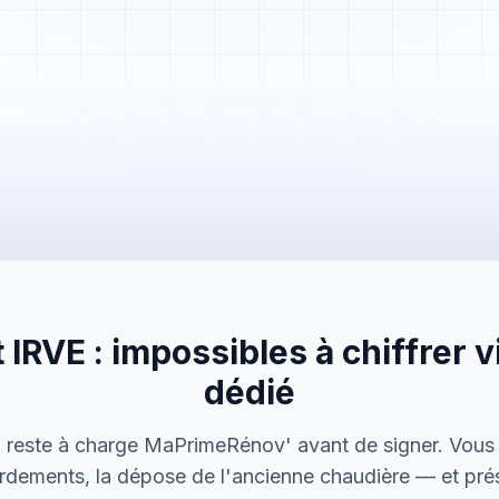
Mme. Martin
Rénovation cuisine
 IRVE : impossibles à chiffrer vi
Cabinet Durand
Installation bureaux
dédié
M. Thomas
n reste à charge MaPrimeRénov' avant de signer. Vous 
Dépannage urgence
rdements, la dépose de l'ancienne chaudière — et pré