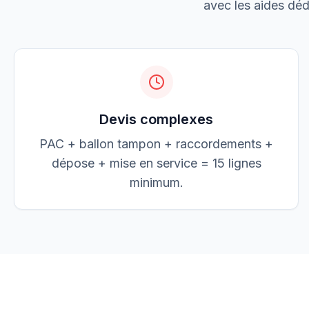
avec les aides dédu
Jean Dupont
JD
jean@elec-dupont.fr
Devis complexes
PAC + ballon tampon + raccordements +
dépose + mise en service = 15 lignes
minimum.