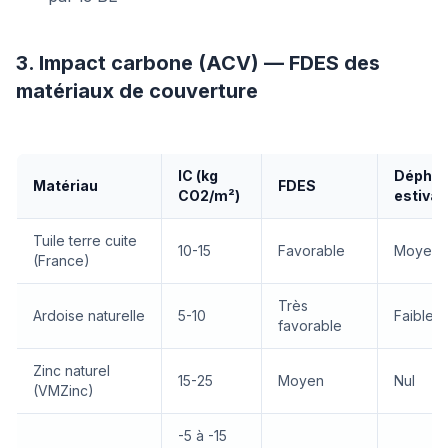
3. Impact carbone (ACV) — FDES des
matériaux de couverture
IC (kg
Dépha
Matériau
FDES
CO2/m²)
estival
Tuile terre cuite
10-15
Favorable
Moyen
(France)
Très
Ardoise naturelle
5-10
Faible
favorable
Zinc naturel
15-25
Moyen
Nul
(VMZinc)
-5 à -15