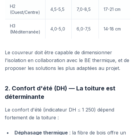
H2
4,5-5,5
7,0-8,5
17-21 cm
(Ouest/Centre)
H3
4,0-5,0
6,0-7,5
14-18 cm
(Méditerranée)
Le couvreur doit être capable de dimensionner
l'isolation en collaboration avec le BE thermique, et de
proposer les solutions les plus adaptées au projet.
2. Confort d'été (DH) — La toiture est
déterminante
Le confort d'été (indicateur DH ≤ 1 250) dépend
fortement de la toiture :
Déphasage thermique
: la fibre de bois offre un