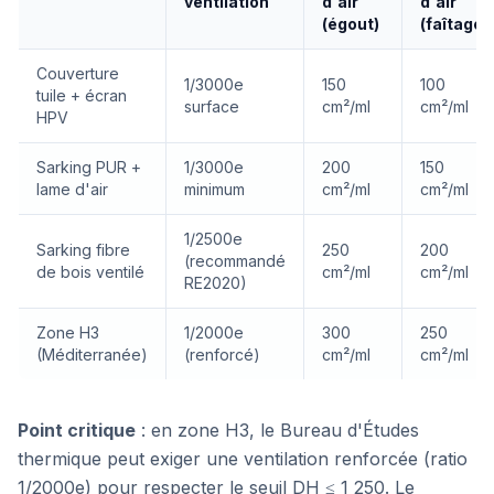
ventilation
d'air
d'air
(égout)
(faîtage)
Couverture
1/3000e
150
100
tuile + écran
surface
cm²/ml
cm²/ml
HPV
Sarking PUR +
1/3000e
200
150
lame d'air
minimum
cm²/ml
cm²/ml
1/2500e
Sarking fibre
250
200
(recommandé
de bois ventilé
cm²/ml
cm²/ml
RE2020)
Zone H3
1/2000e
300
250
(Méditerranée)
(renforcé)
cm²/ml
cm²/ml
Point critique
: en zone H3, le Bureau d'Études
thermique peut exiger une ventilation renforcée (ratio
1/2000e) pour respecter le seuil DH ≤ 1 250. Le