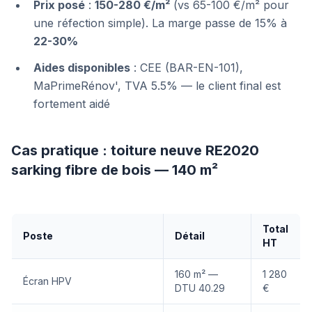
Prix posé
:
150-280 €/m²
(vs 65-100 €/m² pour
une réfection simple). La marge passe de 15% à
22-30%
Aides disponibles
: CEE (BAR-EN-101),
MaPrimeRénov', TVA 5.5% — le client final est
fortement aidé
Cas pratique : toiture neuve RE2020
sarking fibre de bois — 140 m²
Total
Poste
Détail
HT
160 m² —
1 280
Écran HPV
DTU 40.29
€