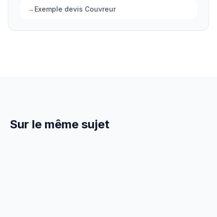
→
Exemple devis Couvreur
Sur le même sujet
1 Avril 2026
RÉGLEMENTATION
MaPrimeRénov' pour Couvreur :