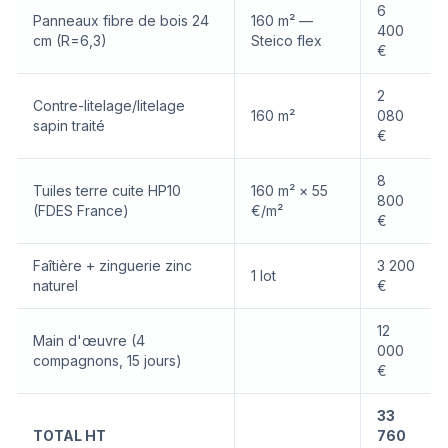
6
Panneaux fibre de bois 24
160 m² —
400
cm (R=6,3)
Steico flex
€
2
Contre-litelage/litelage
160 m²
080
sapin traité
€
8
Tuiles terre cuite HP10
160 m² × 55
800
(FDES France)
€/m²
€
Faîtière + zinguerie zinc
3 200
1 lot
naturel
€
12
Main d'œuvre (4
000
compagnons, 15 jours)
€
33
TOTAL HT
760