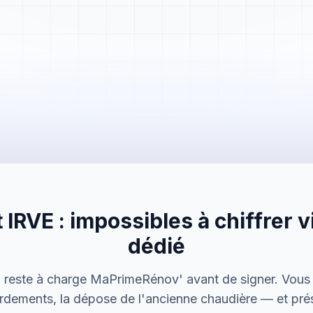
Mme. Martin
Rénovation cuisine
 IRVE : impossibles à chiffrer vi
Cabinet Durand
Installation bureaux
dédié
M. Thomas
n reste à charge MaPrimeRénov' avant de signer. Vous 
Dépannage urgence
rdements, la dépose de l'ancienne chaudière — et pré