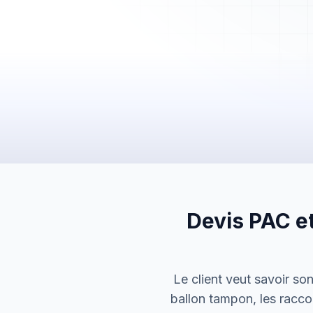
Mes Devis
Mes Factures
Clients
Chantiers
Planning
Statistiques
Équipe
Paramètres
Devis PAC et
Le client veut savoir so
ballon tampon, les racco