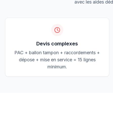
avec les aides dédu
Jean Dupont
JD
jean@elec-dupont.fr
Devis complexes
PAC + ballon tampon + raccordements +
dépose + mise en service = 15 lignes
minimum.