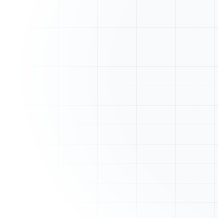
A
ArtisanFacture
Vue d'ensemble