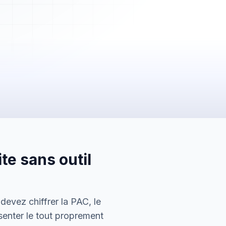
2 450,00 €
Payée
te sans outil
5 600,00 €
En attente
150,00 €
devez chiffrer la PAC, le
Envoyée
senter le tout proprement