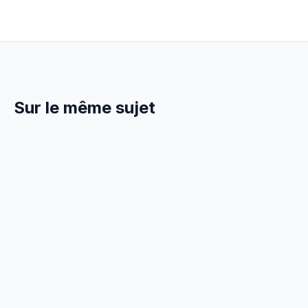
Sur le même sujet
7 Avril 2026
ADMINISTRATIF
Facture Auto-Entrepreneur
Couvreur : Obligations 2026
Comment faire une facture en auto-entrepreneur
couvreur en 2026. Mentions obligatoires, franchise
TVA, modèle gratuit.