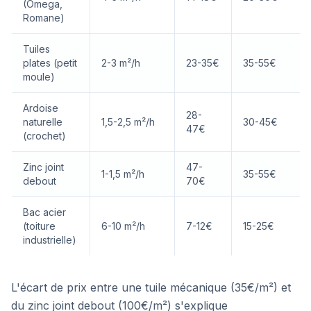
(Omega,
Romane)
Tuiles
plates (petit
2-3 m²/h
23-35€
35-55€
moule)
Ardoise
28-
naturelle
1,5-2,5 m²/h
30-45€
47€
(crochet)
Zinc joint
47-
1-1,5 m²/h
35-55€
debout
70€
Bac acier
(toiture
6-10 m²/h
7-12€
15-25€
industrielle)
L'écart de prix entre une tuile mécanique (35€/m²) et
du zinc joint debout (100€/m²) s'explique