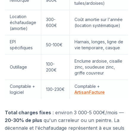
remorque
900€
tuiles/ardoises)
Location
300-
Coût amortie sur l'année
échafaudage
600€
(location systématique)
(amortie)
EPI
Harnais, longes, ligne de
50-100€
spécifiques
vie temporaire, casque
Enclume ardoise, cisaille
100-
Outillage
zinc, soudeuse zinc,
200€
griffe couvreur
Comptable +
Comptable +
130-230€
logiciel
ArtisanFacture
Total charges fixes
: environ 3 000-5 000€/mois —
20-30% de plus
qu'un carreleur ou un peintre. La
décennale et l'échafaudage représentent à eux seuls