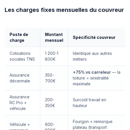
Les charges fixes mensuelles du couvreur
Poste de
Montant
Spécificité couvreur
charge
mensuel
Cotisations
1 200-1
Identique aux autres
sociales TNS
800€
métiers
+75% vs carreleur
— la
Assurance
350-
toiture = sinistralité
décennale
700€
maximale
Assurance
200-
Surcoût travail en
RC Pro +
350€
hauteur
véhicule
Fourgon + remorque
Véhicule +
600-
plateau (transport