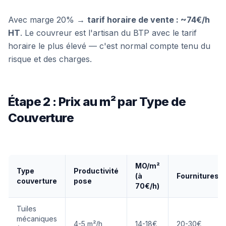
Avec marge 20% →
tarif horaire de vente : ~74€/h
HT
. Le couvreur est l'artisan du BTP avec le tarif
horaire le plus élevé — c'est normal compte tenu du
risque et des charges.
Étape 2 : Prix au m² par Type de
Couverture
MO/m²
Type
Productivité
(à
Fournitures/
couverture
pose
70€/h)
Tuiles
mécaniques
4-5 m²/h
14-18€
20-30€