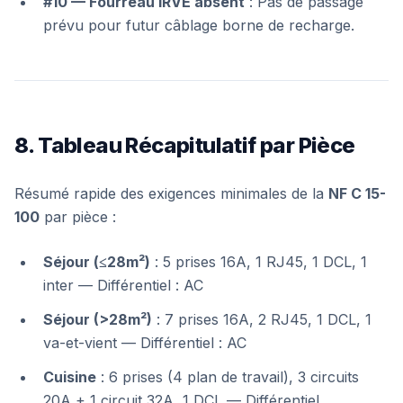
#10 — Fourreau IRVE absent
: Pas de passage
prévu pour futur câblage borne de recharge.
8. Tableau Récapitulatif par Pièce
Résumé rapide des exigences minimales de la
NF C 15-
100
par pièce :
Séjour (≤28m²)
: 5 prises 16A, 1 RJ45, 1 DCL, 1
inter —
Différentiel : AC
Séjour (>28m²)
: 7 prises 16A, 2 RJ45, 1 DCL, 1
va-et-vient —
Différentiel : AC
Cuisine
: 6 prises (4 plan de travail), 3 circuits
20A + 1 circuit 32A, 1 DCL —
Différentiel