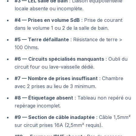
#3 — LEL salle de bain
: Liaison équipotentielle
locale absente ou incomplète.
#4 — Prises en volume SdB
: Prise de courant
dans le volume 1 ou 2 de la salle de bain.
#5 — Terre défaillante
: Résistance de terre >
100 Ohms.
#6 — Circuits spécialisés manquants
: Oubli du
circuit four ou lave-vaisselle dédié.
#7 — Nombre de prises insuffisant
: Chambre
avec 2 prises au lieu de 3 minimum.
#8 — Étiquetage absent
: Tableau non repéré ou
repérage incomplet.
#9 — Section de câble inadaptée
: Câble 1,5mm²
sur circuit prises 16A (2,5mm² requis).