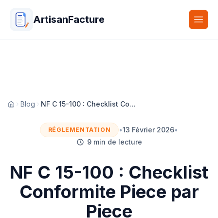
ArtisanFacture
Togg
Blog
NF C 15-100 : Checklist Conformite Piece par Piece
Accueil
•
13 Février 2026
•
RÉGLEMENTATION
9 min de lecture
NF C 15-100 : Checklist
Conformite Piece par
Piece