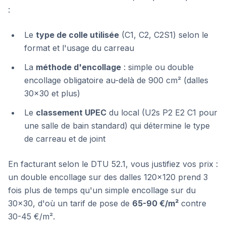
:
Le
type de colle utilisée
(C1, C2, C2S1) selon le
format et l'usage du carreau
La
méthode d'encollage
: simple ou double
encollage obligatoire au-delà de 900 cm² (dalles
30×30 et plus)
Le
classement UPEC
du local (U2s P2 E2 C1 pour
une salle de bain standard) qui détermine le type
de carreau et de joint
En facturant selon le DTU 52.1, vous justifiez vos prix :
un double encollage sur des dalles 120×120 prend 3
fois plus de temps qu'un simple encollage sur du
30×30, d'où un tarif de pose de
65-90 €/m²
contre
30-45 €/m².