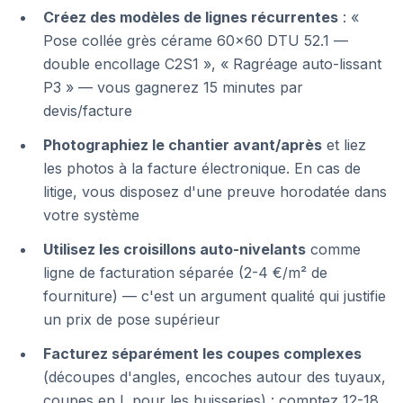
Créez des modèles de lignes récurrentes
: «
Pose collée grès cérame 60×60 DTU 52.1 —
double encollage C2S1 », « Ragréage auto-lissant
P3 » — vous gagnerez 15 minutes par
devis/facture
Photographiez le chantier avant/après
et liez
les photos à la facture électronique. En cas de
litige, vous disposez d'une preuve horodatée dans
votre système
Utilisez les croisillons auto-nivelants
comme
ligne de facturation séparée (2-4 €/m² de
fourniture) — c'est un argument qualité qui justifie
un prix de pose supérieur
Facturez séparément les coupes complexes
(découpes d'angles, encoches autour des tuyaux,
coupes en L pour les huisseries) : comptez 12-18