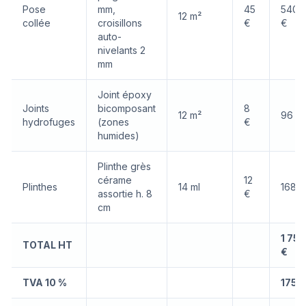
Pose
mm,
45
540
12 m²
collée
croisillons
€
€
auto-
nivelants 2
mm
Joint époxy
Joints
bicomposant
8
12 m²
96 €
hydrofuges
(zones
€
humides)
Plinthe grès
cérame
12
Plinthes
14 ml
168 €
assortie h. 8
€
cm
1 750
TOTAL HT
€
TVA 10 %
175 €