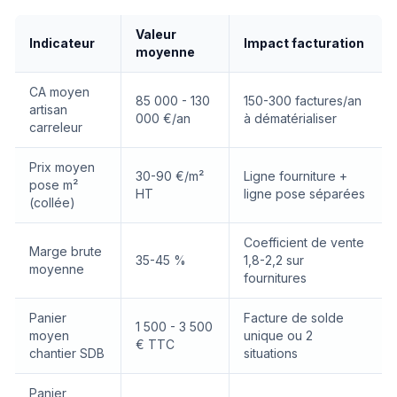
Valeur
Indicateur
Impact facturation
moyenne
CA moyen
85 000 - 130
150-300 factures/an
artisan
000 €/an
à dématérialiser
carreleur
Prix moyen
30-90 €/m²
Ligne fourniture +
pose m²
HT
ligne pose séparées
(collée)
Coefficient de vente
Marge brute
35-45 %
1,8-2,2 sur
moyenne
fournitures
Panier
Facture de solde
1 500 - 3 500
moyen
unique ou 2
€ TTC
chantier SDB
situations
Panier