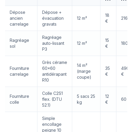
Dépose
Dépose +
18
ancien
évacuation
12 m²
216 €
€
carrelage
gravats
Ragréage
Ragréage
15
auto-lissant
12 m²
180 €
sol
€
P3
Grès cérame
14 m²
Fourniture
60×60
35
490
(marge
carrelage
antidérapant
€
€
coupe)
R10
Colle C2S1
Fourniture
5 sacs 25
12
flex. (DTU
60 €
colle
kg
€
52.1)
Simple
encollage
peigne 10