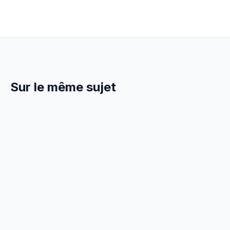
Sur le même sujet
8 Avril 2026
ADMINISTRATIF
Facture Auto-Entrepreneur
Carreleur : Obligations 2026
Comment faire une facture en auto-entrepreneur
carreleur en 2026. Mentions obligatoires, franchise
TVA, modèle gratuit.