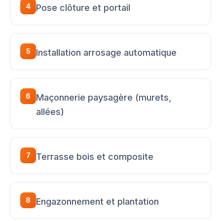
4
Pose clôture et portail
5
Installation arrosage automatique
6
Maçonnerie paysagère (murets,
allées)
7
Terrasse bois et composite
8
Engazonnement et plantation