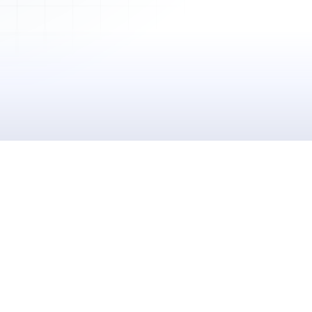
2 450,00 €
Payée
5 600,00 €
En attente
150,00 €
Envoyée
3 200,00 €
Accepté