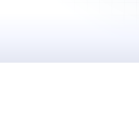
Mes Factures
Clients
Chantiers
Planning
Statistiques
Équipe
Paramètres