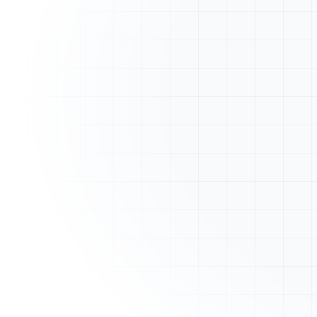
A
ArtisanFacture
Vue d'ensemble
Mes Devis