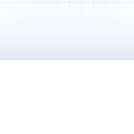
Mme. Martin
Rénovation cuisine
Cabinet Durand
Installation bureaux
M. Thomas
Dépannage urgence
Boulangerie P.
Mise aux normes