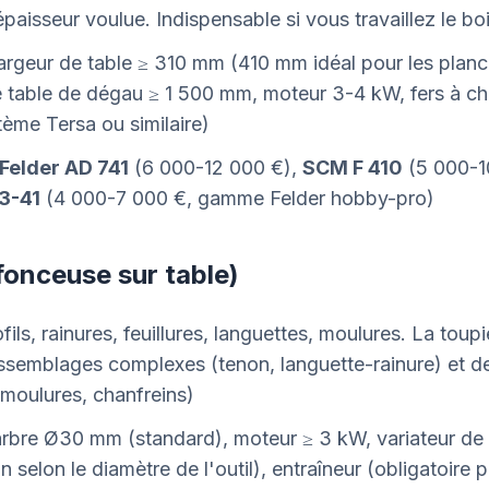
épaisseur voulue. Indispensable si vous travaillez le bo
largeur de table ≥ 310 mm (410 mm idéal pour les planc
e table de dégau ≥ 1 500 mm, moteur 3-4 kW, fers à 
tème Tersa ou similaire)
Felder AD 741
(6 000-12 000 €),
SCM F 410
(5 000-1
3-41
(4 000-7 000 €, gamme Felder hobby-pro)
fonceuse sur table)
ofils, rainures, feuillures, languettes, moulures. La tou
ssemblages complexes (tenon, languette-rainure) et de
(moulures, chanfreins)
arbre Ø30 mm (standard), moteur ≥ 3 kW, variateur de 
n selon le diamètre de l'outil), entraîneur (obligatoire p