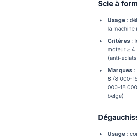
Scie à form
Usage
: dé
la machine n
Critères
: 
moteur ≥ 4 
(anti-éclat
Marques
:
S
(8 000-15 
000-18 000 
belge)
Dégauchis
Usage
: co