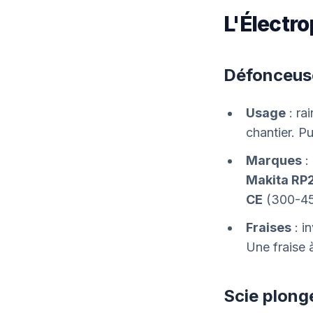
L'Électro
Défonceus
Usage
: rai
chantier. P
Marques
:
Makita RP
CE
(300-45
Fraises
: i
Une fraise 
Scie plonge