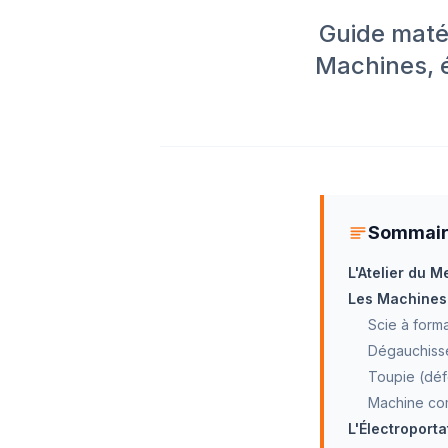
Guide maté
Machines, é
Sommai
L'Atelier du M
Les Machines 
Scie à forma
Dégauchiss
Toupie (déf
Machine com
L'Électroporta