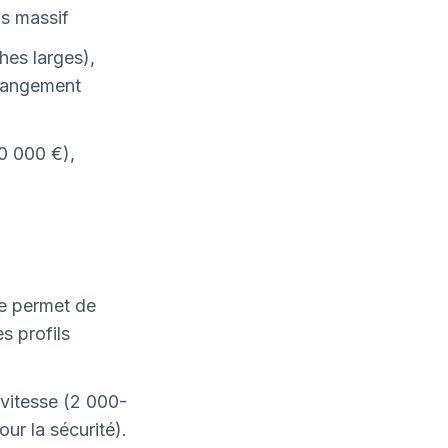
is massif
hes larges),
changement
0 000 €),
pie permet de
s profils
vitesse (2 000-
our la sécurité).