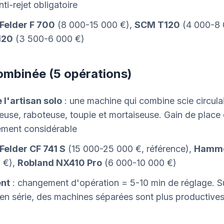
nti-rejet obligatoire
Felder F 700
(8 000-15 000 €),
SCM T120
(4 000-8 
120
(3 500-6 000 €)
mbinée (5 opérations)
 l'artisan solo
: une machine qui combine scie circulai
use, raboteuse, toupie et mortaiseuse. Gain de place 
ement considérable
Felder CF 741 S
(15 000-25 000 €, référence),
Hamme
 €),
Robland NX410 Pro
(6 000-10 000 €)
ent
: changement d'opération = 5-10 min de réglage. S
en série, des machines séparées sont plus productive