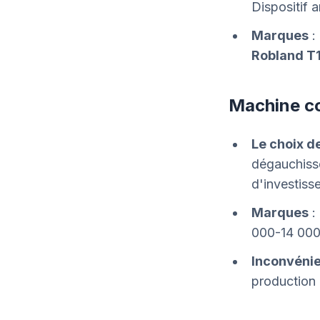
Dispositif a
Marques
:
Robland T
Machine co
Le choix de
dégauchisse
d'investiss
Marques
:
000-14 000
Inconvéni
production 