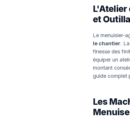
L'Atelier
et Outil
Le menuisier-a
le chantier
. L
finesse des fini
équiper un atel
montant conséqu
guide complet p
Les Machi
Menuise