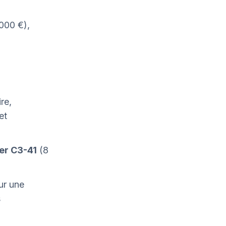
000 €),
re,
et
r C3-41
(8
ur une
s