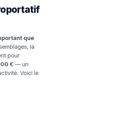
roportatif
important que
ssemblages, la
ent pour
000 €
— un
ivité. Voici le