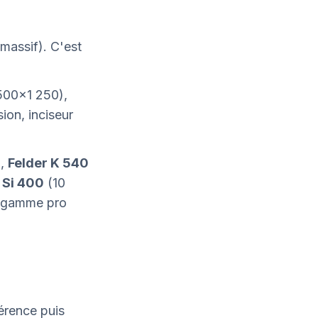
massif). C'est
500×1 250),
ion, inciseur
),
Felder K 540
Si 400
(10
e gamme pro
érence puis