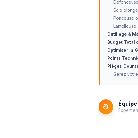
Défonceus
Scie plongea
Ponceuse or
Lamelleuse 
Outillage à M
Budget Total 
Optimiser la G
Points Techni
Pièges Couran
Gérez votre
Équipe 
👷
Expert en