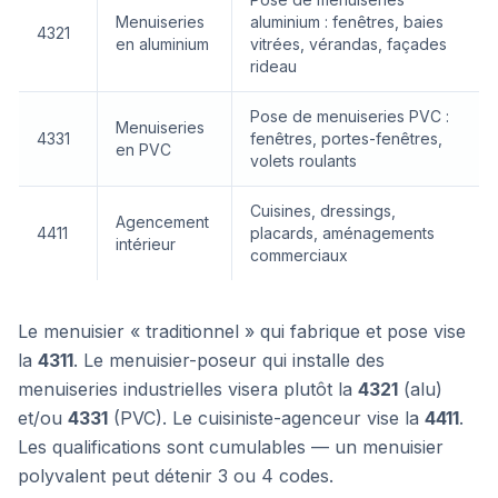
Menuiseries
aluminium : fenêtres, baies
4321
en aluminium
vitrées, vérandas, façades
rideau
Pose de menuiseries PVC :
Menuiseries
4331
fenêtres, portes-fenêtres,
en PVC
volets roulants
Cuisines, dressings,
Agencement
4411
placards, aménagements
intérieur
commerciaux
Le menuisier « traditionnel » qui fabrique et pose vise
la
4311
. Le menuisier-poseur qui installe des
menuiseries industrielles visera plutôt la
4321
(alu)
et/ou
4331
(PVC). Le cuisiniste-agenceur vise la
4411
.
Les qualifications sont cumulables — un menuisier
polyvalent peut détenir 3 ou 4 codes.