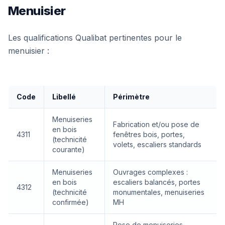
Menuisier
Les qualifications Qualibat pertinentes pour le
menuisier :
Code
Libellé
Périmètre
Menuiseries
Fabrication et/ou pose de
en bois
4311
fenêtres bois, portes,
(technicité
volets, escaliers standards
courante)
Menuiseries
Ouvrages complexes :
en bois
escaliers balancés, portes
4312
(technicité
monumentales, menuiseries
confirmée)
MH
Pose de menuiseries