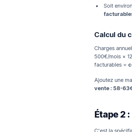
Soit enviro
facturable
Calcul du c
Charges annuel
500€/mois × 1
facturables =
c
Ajoutez une ma
vente : 58-63
Étape 2 :
C'est la spécif