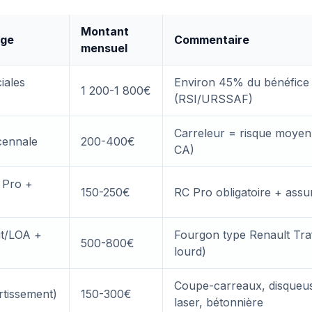
Montant
rge
Commentaire
mensuel
iales
Environ 45% du bénéfice
1 200-1 800€
(RSI/URSSAF)
Carreleur = risque moyen
cennale
200-400€
CA)
 Pro +
150-250€
RC Pro obligatoire + ass
it/LOA +
Fourgon type Renault Traf
500-800€
lourd)
Coupe-carreaux, disqueus
rtissement)
150-300€
laser, bétonnière