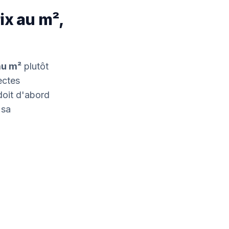
ix au m²,
au m²
plutôt
ectes
 doit d'abord
 sa