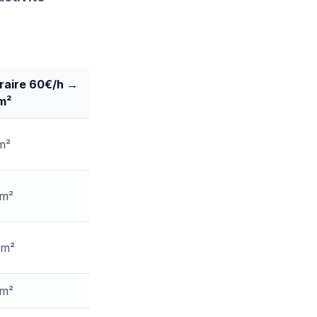
oraire 60€/h →
m²
m²
/m²
/m²
/m²