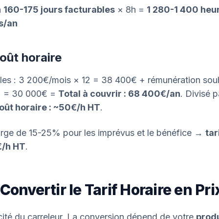
n
160-175 jours facturables
× 8h =
1 280-1 400 heu
s/an
oût horaire
les : 3 200€/mois × 12 = 38 400€ + rémunération souha
2 = 30 000€ =
Total à couvrir : 68 400€/an
. Divisé 
oût horaire : ~50€/h HT
.
rge de 15-25% pour les imprévus et le bénéfice →
tar
€/h HT
.
 Convertir le Tarif Horaire en Pr
icité du carreleur. La conversion dépend de votre
produ