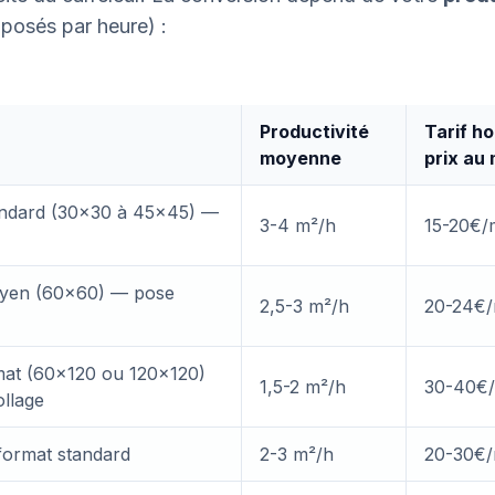
posés par heure) :
Productivité
Tarif h
moyenne
prix au 
andard (30×30 à 45×45) —
3-4 m²/h
15-20€/
oyen (60×60) — pose
2,5-3 m²/h
20-24€
mat (60×120 ou 120×120)
1,5-2 m²/h
30-40€
llage
format standard
2-3 m²/h
20-30€