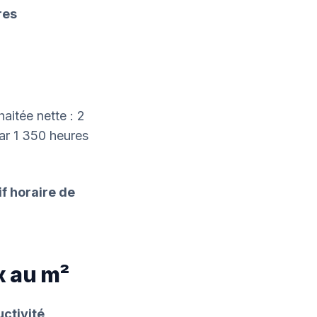
res
itée nette : 2
par 1 350 heures
if horaire de
ix au m²
ctivité