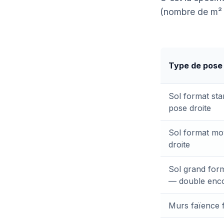
(nombre de m² 
Type de pose
Sol format st
pose droite
Sol format m
droite
Sol grand for
— double enco
Murs faïence 