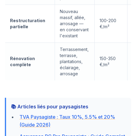
Nouveau
massif, allée,
Restructuration
100-200
1
arrosage —
partielle
€/m²
s
en conservant
l'existant
Terrassement,
terrasse,
Rénovation
150-350
3
plantations,
complète
€/m²
s
éclairage,
arrosage
📚 Articles liés pour paysagistes
TVA Paysagiste : Taux 10%, 5.5% et 20%
(Guide 2026)