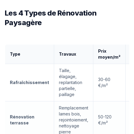
Les 4 Types de Rénovation
Paysagère
Prix
Type
Travaux
D
moyen/m²
Taille,
élagage,
30-60
Rafraîchissement
replantation
1
€/m²
partielle,
paillage
Remplacement
lames bois,
Rénovation
50-120
rejointoiement,
2
terrasse
€/m²
nettoyage
pierre