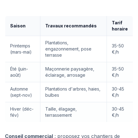
Tarif
Saison
Travaux recommandés
horaire
Plantations,
Printemps
35-50
engazonnement, pose
(mars-mai)
€/h
terrasse
Été (juin-
Maçonnerie paysagère,
35-50
août)
éclairage, arrosage
€/h
Automne
Plantations d'arbres, haies,
30-45
(sept-nov)
bulbes
€/h
Hiver (déc-
Taille, élagage,
30-45
fév)
terrassement
€/h
Conseil commercial
: proposez vos chantiers de