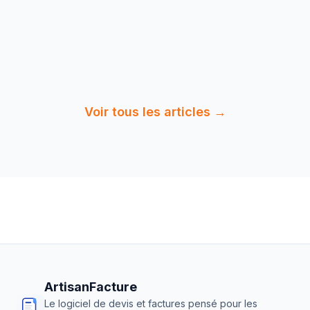
éviter pour réussir.
12 min
de
Lire :
Erreurs Courantes Paysagiste
lecture
: 15 Pièges…
Voir tous les articles →
ArtisanFacture
Le logiciel de devis et factures pensé pour les