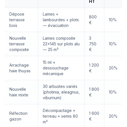
HT
Dépose
Lames +
800
terrasse
lambourdes + plots
10%
€
bois
— évacuation
Nouvelle
Lames composite
3
terrasse
22×145 sur plots alu
750
10%
composite
— 25 m²
€
15 ml ×
Arrachage
1 200
dessouchage
20%
haie thuyas
€
mécanique
30 arbustes variés
Nouvelle
1 800
(photinia, eleagnus,
10%
haie mixte
€
viburnum)
Décompactage +
Réfection
1 600
terreau + semis 80
20%
gazon
€
m²