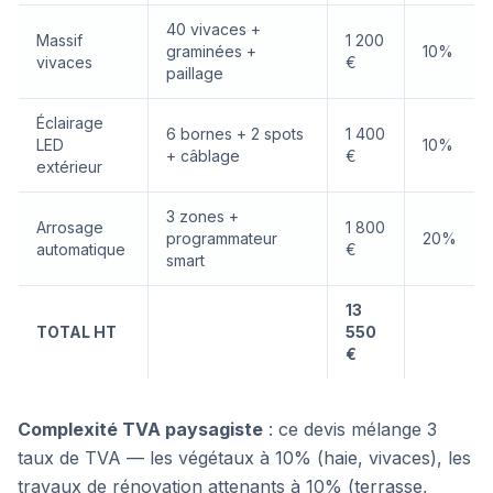
40 vivaces +
Massif
1 200
graminées +
10%
vivaces
€
paillage
Éclairage
6 bornes + 2 spots
1 400
LED
10%
+ câblage
€
extérieur
3 zones +
Arrosage
1 800
programmateur
20%
automatique
€
smart
13
TOTAL HT
550
€
Complexité TVA paysagiste
: ce devis mélange 3
taux de TVA — les végétaux à 10% (haie, vivaces), les
travaux de rénovation attenants à 10% (terrasse,