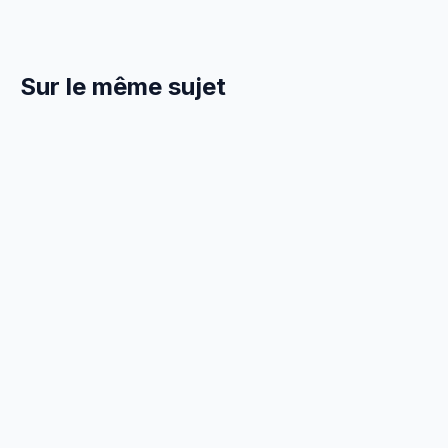
Sur le même sujet
10 Avril 2026
TECHNIQUE
Neuf vs Rénovation pour le
Paysagiste | Comparatif
Chantier neuf ou rénovation pour un paysagiste :
différences techniques, TVA, réglementation et
rentabilité comparée.
12 min
de
Lire :
Neuf vs Rénovation pour le