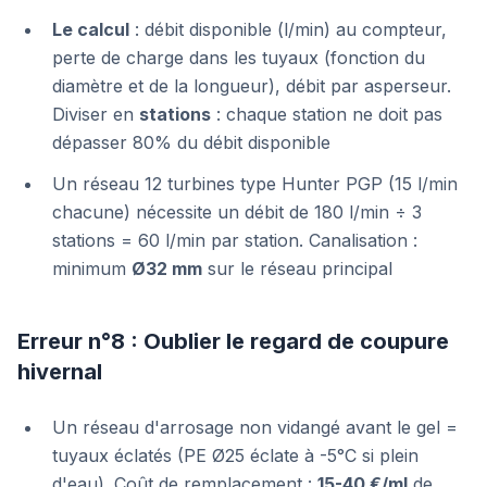
Le calcul
: débit disponible (l/min) au compteur,
perte de charge dans les tuyaux (fonction du
diamètre et de la longueur), débit par asperseur.
Diviser en
stations
: chaque station ne doit pas
dépasser 80% du débit disponible
Un réseau 12 turbines type Hunter PGP (15 l/min
chacune) nécessite un débit de 180 l/min ÷ 3
stations = 60 l/min par station. Canalisation :
minimum
Ø32 mm
sur le réseau principal
Erreur n°8 : Oublier le regard de coupure
hivernal
Un réseau d'arrosage non vidangé avant le gel =
tuyaux éclatés (PE Ø25 éclate à -5°C si plein
d'eau). Coût de remplacement :
15-40 €/ml
de