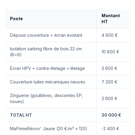
Montant
Poste
HT
Dépose couverture + écran existant
4 800 €
Isolation sarking fibre de bois 22 cm
10 800 €
(R=6)
Écran HPV + contre-litelage + litelage
3 600 €
Couverture tuiles mécaniques neuves
7 200 €
Zinguerie (gouttières, descentes EP,
3 600 €
noues)
TOTAL HT
30 000 €
MaPrimeRénov' Jaune (20 €/m² × 120)
-2 400 €