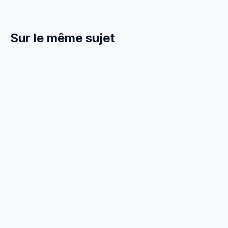
Sur le même sujet
3 Avril 2026
GESTION
Formation Serrurier : Obligations et
Financement 2026
Formation continue obligatoire pour serrurier en 2026.
CPF, OPCO Constructys, Qualibat, financement et
catalogue.
12 min
de
Lire :
Formation Serrurier :
lecture
Obligations et Fin…