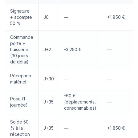
Signature
+ acompte
J0
—
+1 850 €
50 %
Commande
porte +
huisserie
J+2
-3 250 €
—
(30 jours
de délai)
Réception
J+30
—
—
matériel
-60 €
Pose (1
J+35
(déplacements,
—
journée)
consommables)
Solde 50
% à la
J+35
—
+1 850 €
réception