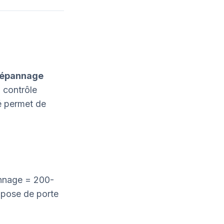
épannage
 contrôle
ié permet de
nnage = 200-
 pose de porte