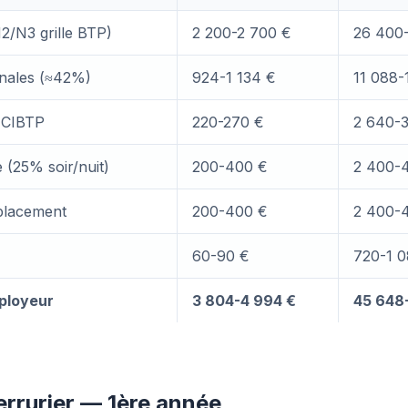
N2/N3 grille BTP)
2 200-2 700 €
26 400
nales (≈42%)
924-1 134 €
11 088-
 CIBTP
220-270 €
2 640-
e (25% soir/nuit)
200-400 €
2 400-
placement
200-400 €
2 400-
60-90 €
720-1 0
ployeur
3 804-4 994 €
45 648
errurier — 1ère année