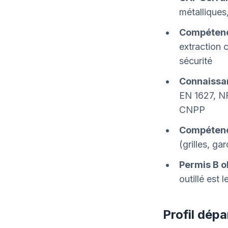
métalliques
Compéten
extraction 
sécurité
Connaissan
EN 1627, N
CNPP
Compétenc
(grilles, ga
Permis B o
outillé est 
Profil dépa