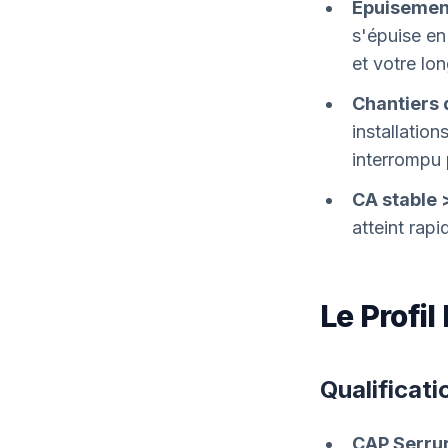
Épuisement
s'épuise en
et votre lo
Chantiers 
installatio
interrompu 
CA stable 
atteint ra
Le Profil
Qualificat
CAP Serrur