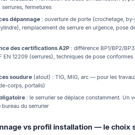
, serrures, fermetures
ces dépannage
: ouverture de porte (crochetage, by-
cylindre), remplacement de serrure en urgence, pose de
ce des certifications A2P
: différence BP1/BP2/BP
F EN 12209 (serrures), techniques de pose conformes
es soudure
(atout) : TIG, MIG, arc — pour les travau
rde-corps, portails)
bligatoire
: le serrurier se déplace constamment. Un véh
le bureau du serrurier
nnage vs profil installation — le choix