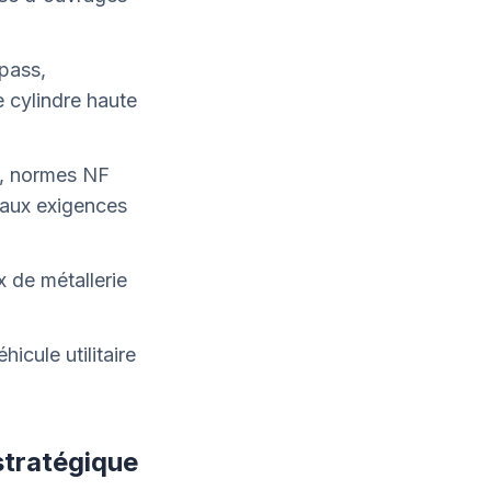
pass,
 cylindre haute
3, normes NF
 aux exigences
x de métallerie
icule utilitaire
 stratégique