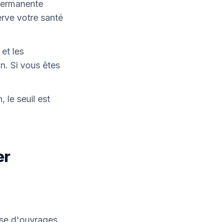
 permanente
erve votre santé
et les
n. Si vous êtes
 le seuil est
er
ose d'ouvrages