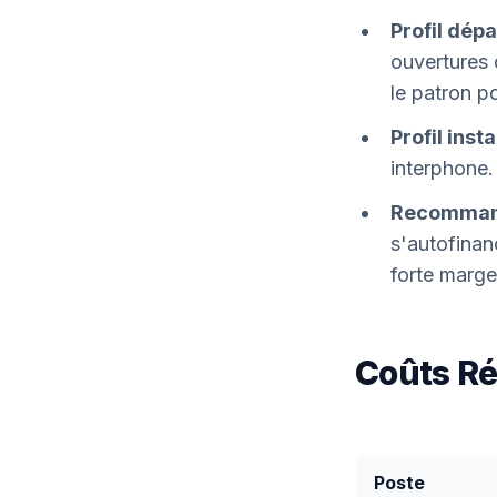
Profil dép
ouvertures 
le patron po
Profil insta
interphone.
Recomman
s'autofinan
forte marge
Coûts Rée
Poste