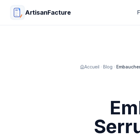
ArtisanFacture
F
Accueil
Blog
Embaucher 
Emb
Serr