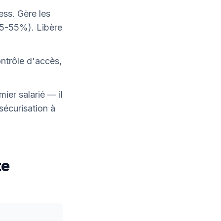
ess. Gère les
35-55%). Libère
ntrôle d'accès,
er salarié — il
sécurisation à
te