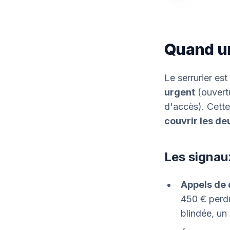
Quand un
Le serrurier es
urgent
(ouvert
d'accès). Cette
couvrir les de
Les signau
Appels de 
450 € perdu
blindée, un