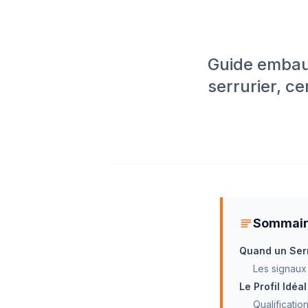
Guide embauc
serrurier, ce
Sommai
Quand un Serr
Les signaux 
Le Profil Idéa
Qualificati