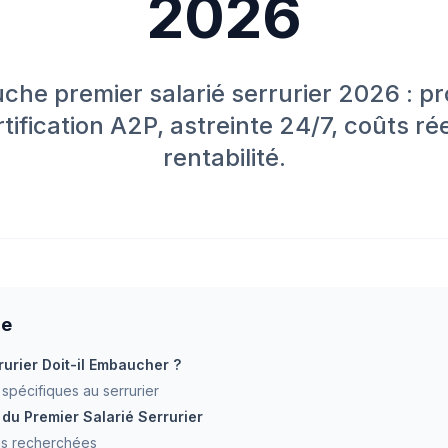
2026
he premier salarié serrurier 2026 : prof
rtification A2P, astreinte 24/7, coûts rée
rentabilité.
re
urier Doit-il Embaucher ?
spécifiques au serrurier
l du Premier Salarié Serrurier
ons recherchées