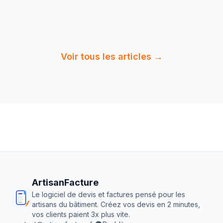
12 min
de
Lire :
Devis Peinture : Prix au m² et
lecture
Exemples …
Voir tous les articles →
ArtisanFacture
Le logiciel de devis et factures pensé pour les
artisans du bâtiment. Créez vos devis en 2 minutes,
vos clients paient 3x plus vite.