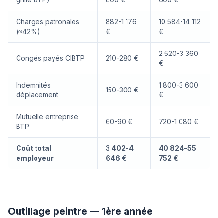
Charges patronales
882-1 176
10 584-14 112
(≈42%)
€
€
2 520-3 360
Congés payés CIBTP
210-280 €
€
Indemnités
1 800-3 600
150-300 €
déplacement
€
Mutuelle entreprise
60-90 €
720-1 080 €
BTP
Coût total
3 402-4
40 824-55
employeur
646 €
752 €
Outillage peintre — 1ère année