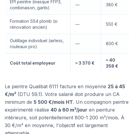
EPI peintre (masque FFP3,
—
380 €
combinaison, gants)
Formation SS4 plomb (si
—
550 €
rénovation ancien)
Outillage individuel (airless,
—
800 €
rouleaux pro)
≈ 40
Coût total employeur
≈ 3 370 €
358 €
Le peintre Qualibat 6111 facture en moyenne
25 à 45
€/m²
(DTU 59.1). Votre salarié doit produire un CA
minimum de
5 500 €/mois HT
. Un compagnon peintre
expérimenté réalise
40 à 60 m²/jour
en peinture
intérieure, soit potentiellement 800-1 200 m²/mois. À
30 €/m² en moyenne, l'objectif est largement
atteignable.