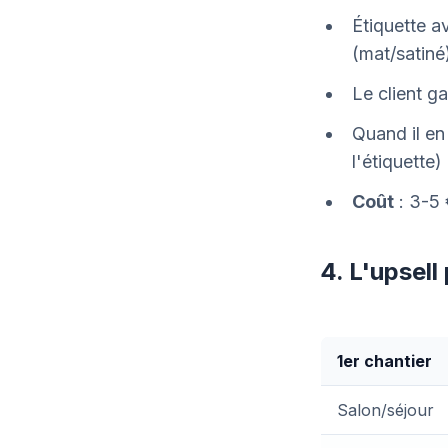
Étiquette a
(mat/satiné
Le client g
Quand il en
l'étiquette)
Coût
: 3-5 
4. L'upsell
1er chantier
Salon/séjour