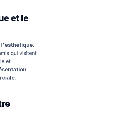
ue et le
:
l'esthétique
.
mis qui visitent
le et
ésentation
rciale
.
tre