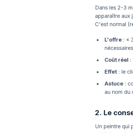
Dans les 2-3 mo
apparaître aux 
C'est normal (re
L'offre
: « 
nécessaires
Coût réel
:
Effet
: le cl
Astuce
: c
au nom du c
2. Le conse
Un peintre qui