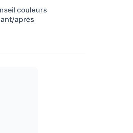
onseil couleurs
vant/après