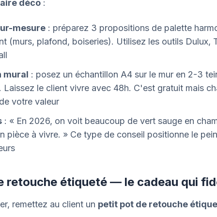
aire déco
:
sur-mesure
: préparez 3 propositions de palette harm
t (murs, plafond, boiseries). Utilisez les outils Dulux, 
ll
n mural
: posez un échantillon A4 sur le mur en 2-3 tei
. Laissez le client vivre avec 48h. C'est gratuit mais c
de votre valeur
s
: « En 2026, on voit beaucoup de vert sauge en cham
en pièce à vivre. » Ce type de conseil positionne le pe
eurs
e retouche étiqueté — le cadeau qui fidé
ier, remettez au client un
petit pot de retouche étiqu