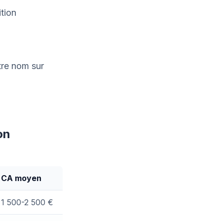
ition
tre nom sur
on
CA moyen
1 500-2 500 €