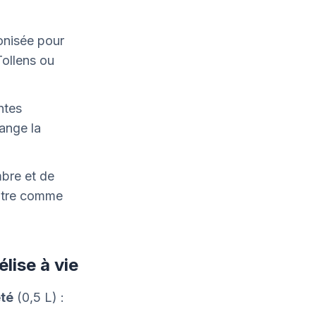
onisée pour
Tollens ou
ntes
hange la
bre et de
intre comme
lise à vie
eté
(0,5 L) :