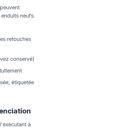
peuvent
 enduits neufs.
 les retouches
avez conservé)
atuitement
sée, étiquetée
renciation
d'exécutant à