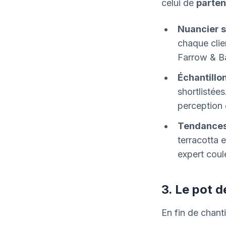
celui de
parten
Nuancier 
chaque clien
Farrow & Ba
Échantillo
shortlistées
perception 
Tendance
terracotta 
expert coul
3. Le pot d
En fin de chant