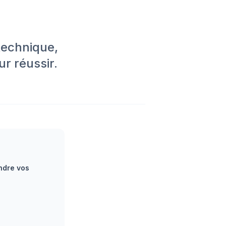
 technique,
r réussir.
ondre vos