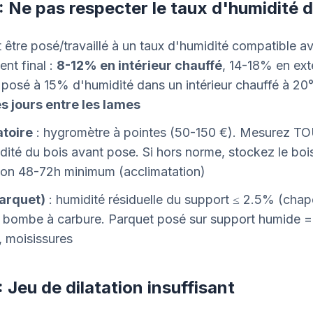
: Ne pas respecter le taux d'humidité d
t être posé/travaillé à un taux d'humidité compatible a
nt final :
8-12% en intérieur chauffé
, 14-18% en exté
posé à 15% d'humidité dans un intérieur chauffé à 2
es jours entre les lames
atoire
: hygromètre à pointes (50-150 €). Mesurez T
dité du bois avant pose. Si hors norme, stockez le boi
ion 48-72h minimum (acclimatation)
parquet)
: humidité résiduelle du support ≤ 2.5% (chap
la bombe à carbure. Parquet posé sur support humide =
 moisissures
: Jeu de dilatation insuffisant