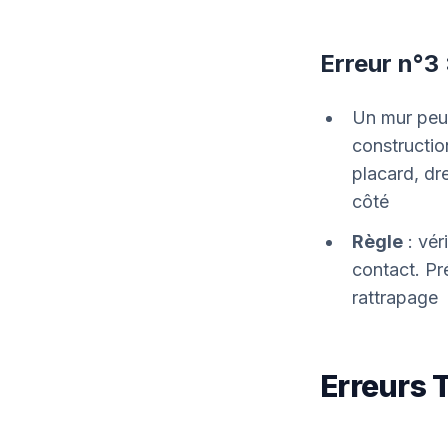
Erreur n°3
Un mur peu
constructio
placard, dre
côté
Règle
: vér
contact. Pr
rattrapage
Erreurs 