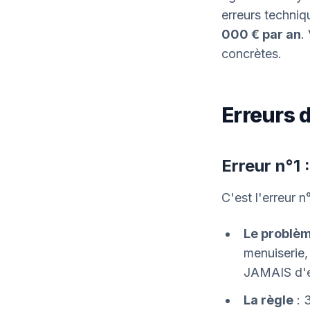
erreurs techniq
000 € par an
.
concrètes.
Erreurs 
Erreur n°1 
C'est l'erreur n
Le problè
menuiserie, 
JAMAIS d'éq
La règle
: 