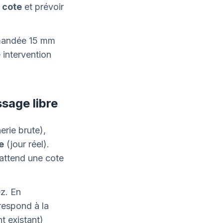
e cote
et prévoir
mmandée 15 mm
 intervention
ssage libre
rie brute),
e
(jour réel).
 attend une cote
ez. En
respond à la
t existant)