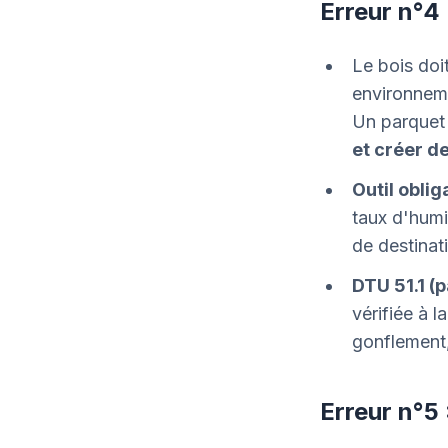
Erreur n°4 
Le bois doi
environneme
Un parquet 
et créer d
Outil oblig
taux d'humi
de destinat
DTU 51.1 (
vérifiée à 
gonflement,
Erreur n°5 