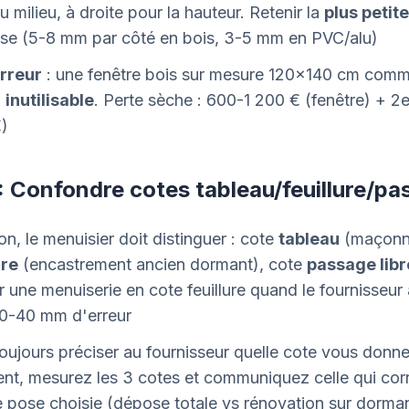
 milieu, à droite pour la hauteur. Retenir la
plus petit
ose (5-8 mm par côté en bois, 3-5 mm en PVC/alu)
erreur
: une fenêtre bois sur mesure 120×140 cm co
=
inutilisable
. Perte sèche : 600-1 200 € (fenêtre) + 2e
)
: Confondre cotes tableau/feuillure/pa
on, le menuisier doit distinguer : cote
tableau
(maçonne
ure
(encastrement ancien dormant), cote
passage libr
ne menuiserie en cote feuillure quand le fournisseur
20-40 mm d'erreur
toujours préciser au fournisseur quelle cote vous donn
t, mesurez les 3 cotes et communiquez celle qui cor
pose choisie (dépose totale vs rénovation sur dorman