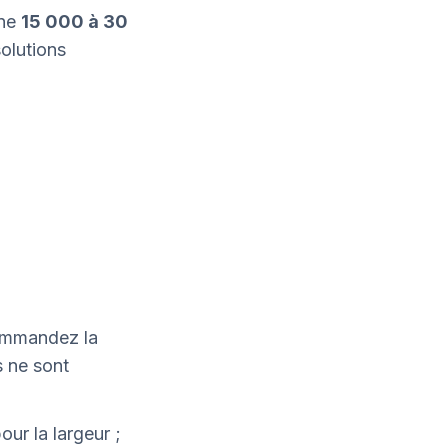
nne
15 000 à 30
solutions
commandez la
s ne sont
ur la largeur ;