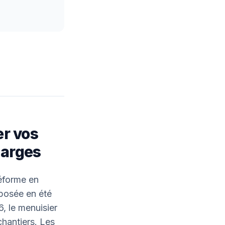
er vos
Marges
déforme en
 posée en été
6, le menuisier
hantiers. Les