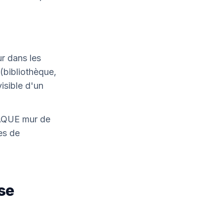
r dans les
(bibliothèque,
isible d'un
CHAQUE mur de
es de
se