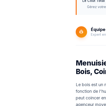
Le Coût Total
Gérez votre
Équipe 
👷
Expert en
Menuisier
Bois, Co
Le bois est un
fonction de l'h
peut coincer en 
agenceur moyen