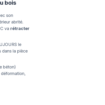
u bois
vec son
rieur abrité.
0°C va
rétracter
OUJOURS le
s dans la pièce
e béton)
 déformation,