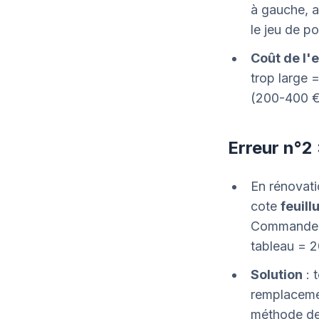
à gauche, au
le jeu de p
Coût de l'
trop large 
(200-400 €
Erreur n°2 
En rénovati
cote
feuill
Commander u
tableau = 
Solution
: 
remplacemen
méthode de 