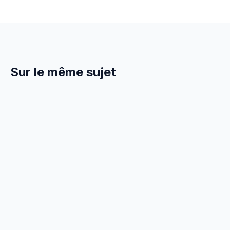
Sur le même sujet
6 Avril 2026
ADMINISTRATIF
Facture Auto-Entrepreneur
Menuisier : Obligations 2026
Comment faire une facture en auto-entrepreneur
menuisier en 2026. Mentions obligatoires, franchise
TVA, modèle gratuit.