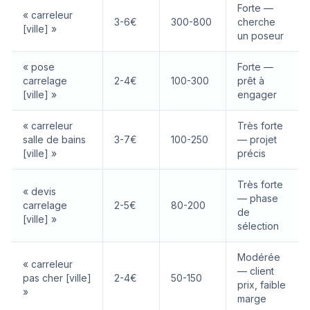
Forte —
« carreleur
3-6€
300-800
cherche
[ville] »
un poseur
« pose
Forte —
carrelage
2-4€
100-300
prêt à
[ville] »
engager
« carreleur
Très forte
salle de bains
3-7€
100-250
— projet
[ville] »
précis
Très forte
« devis
— phase
carrelage
2-5€
80-200
de
[ville] »
sélection
Modérée
« carreleur
— client
pas cher [ville]
2-4€
50-150
prix, faible
»
marge