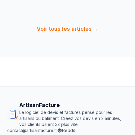
14 min
de
Lire :
Avis Google Carreleur : Gérer
lecture
sa E-Réput…
Voir tous les articles →
ArtisanFacture
Le logiciel de devis et factures pensé pour les
artisans du bâtiment. Créez vos devis en 2 minutes,
vos clients paient 3x plus vite.
contact@artisanfacture.fr
Reddit