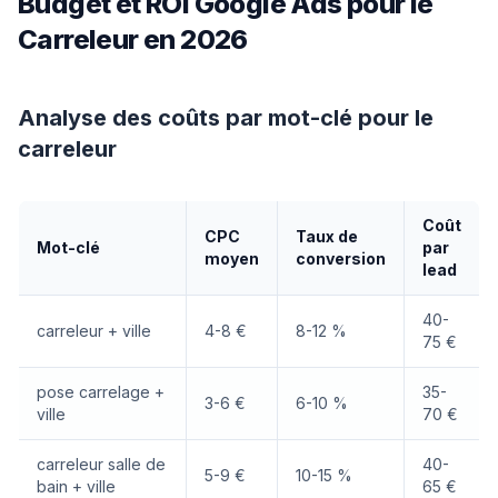
Budget et ROI Google Ads pour le
Carreleur en 2026
Analyse des coûts par mot-clé pour le
carreleur
Coût
CPC
Taux de
Mot-clé
par
moyen
conversion
lead
40-
carreleur + ville
4-8 €
8-12 %
75 €
pose carrelage +
35-
3-6 €
6-10 %
ville
70 €
carreleur salle de
40-
5-9 €
10-15 %
bain + ville
65 €