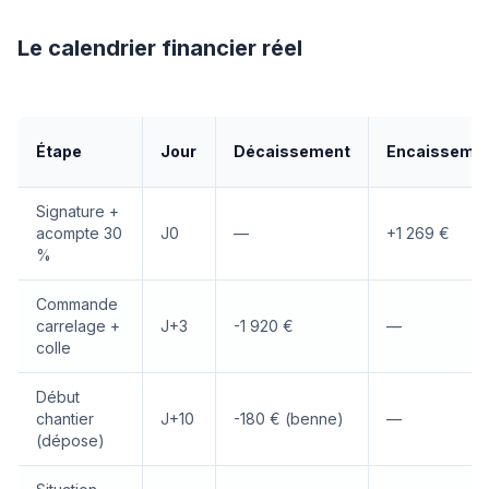
Le calendrier financier réel
Étape
Jour
Décaissement
Encaisseme
Signature +
acompte 30
J0
—
+1 269 €
%
Commande
carrelage +
J+3
-1 920 €
—
colle
Début
chantier
J+10
-180 € (benne)
—
(dépose)