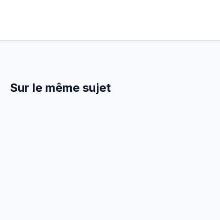
Sur le même sujet
8 Avril 2026
GESTION
Formation Carreleur : Obligations et
Financement 2026
Formation continue obligatoire pour carreleur en
2026. CPF, OPCO Constructys, Qualibat, financement