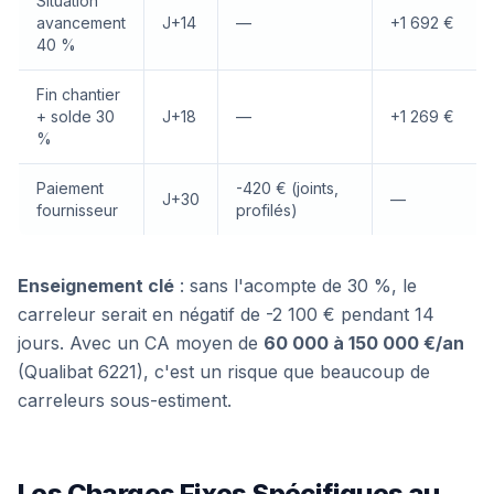
Situation
avancement
J+14
—
+1 692 €
40 %
Fin chantier
+ solde 30
J+18
—
+1 269 €
%
Paiement
-420 € (joints,
J+30
—
fournisseur
profilés)
Enseignement clé
: sans l'acompte de 30 %, le
carreleur serait en négatif de -2 100 € pendant 14
jours. Avec un CA moyen de
60 000 à 150 000 €/an
(Qualibat 6221), c'est un risque que beaucoup de
carreleurs sous-estiment.
Les Charges Fixes Spécifiques au