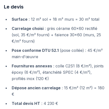
Le devis
Surface
: 12 m² sol + 18 m² murs = 30 m² total
Carrelage choisi
: grès cérame 60×60 rectifié
(sol, 35 €/m² fourni) + faïence 30×60 (murs, 25
€/m² fourni)
Pose conforme DTU 52.1
(pose collée) : 45 €/m²
main-d'œuvre
Fournitures annexes
: colle C2S1 (8 €/m²), joints
époxy (6 €/m²), étanchéité SPEC (4 €/m²),
profilés inox (120 €)
Dépose ancien carrelage
: 15 €/m² (12 m²) = 180
€
Total devis HT
: 4 230 €