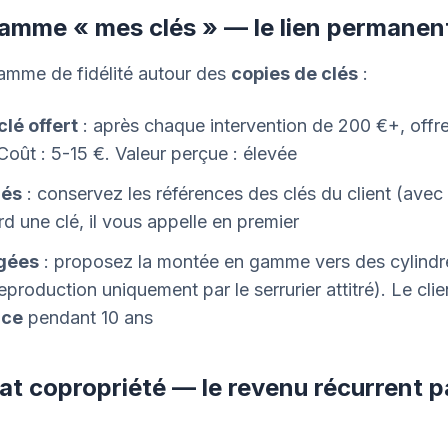
ramme « mes clés » — le lien permanen
amme de fidélité autour des
copies de clés
:
lé offert
: après chaque intervention de 200 €+, offr
 Coût : 5-15 €. Valeur perçue : élevée
lés
: conservez les références des clés du client (avec
rd une clé, il vous appelle en premier
égées
: proposez la montée en gamme vers des cylindre
production uniquement par le serrurier attitré). Le clie
ice
pendant 10 ans
rat copropriété — le revenu récurrent p