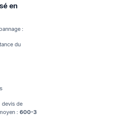
isé en
pannage :
stance du
s
 devis de
r moyen :
600-3