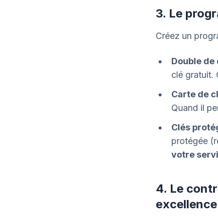
3. Le prog
Créez un progr
Double de c
clé gratuit.
Carte de c
Quand il pe
Clés prot
protégée (re
votre serv
4. Le cont
excellence