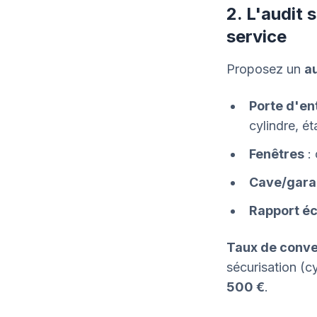
2. L'audit 
service
Proposez un
au
Porte d'en
cylindre, é
Fenêtres
: 
Cave/gar
Rapport éc
Taux de conve
sécurisation (c
500 €
.