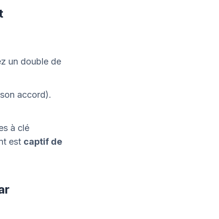
t
ez un double de
 son accord).
s à clé
nt est
captif de
ar