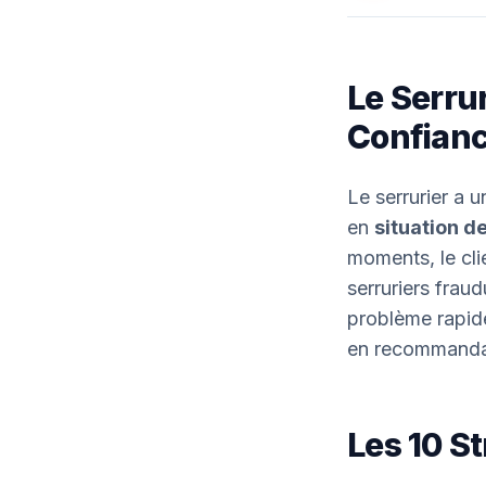
Le Serrur
Confian
Le serrurier a u
en
situation d
moments, le cli
serruriers fraud
problème rapi
en recommandati
Les 10 St