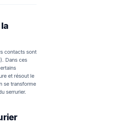
 la
ers contacts sont
e). Dans ces
ertains
re et résout le
en se transforme
u serrurier.
urier