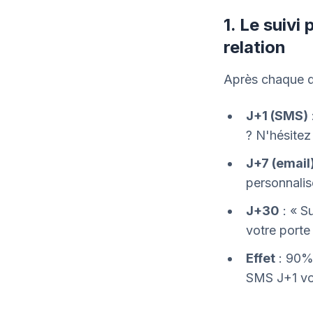
1. Le suiv
relation
Après chaque d
J+1 (SMS)
? N'hésitez
J+7 (email
personnali
J+30
: « S
votre porte 
Effet
: 90% 
SMS J+1 vou