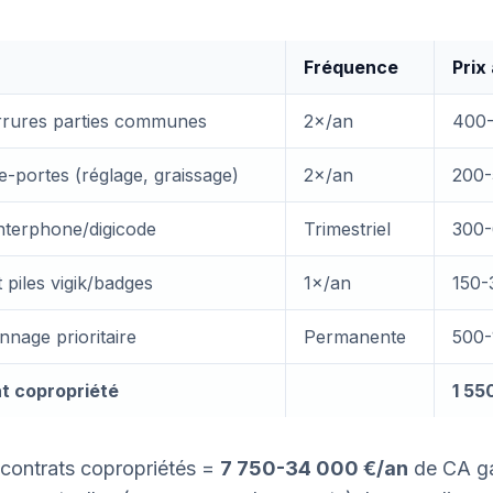
Fréquence
Prix
errures parties communes
2×/an
400
e-portes (réglage, graissage)
2×/an
200-
nterphone/digicode
Trimestriel
300-
piles vigik/badges
1×/an
150-
nnage prioritaire
Permanente
500-
t copropriété
1 55
 contrats copropriétés =
7 750-34 000 €/an
de CA ga