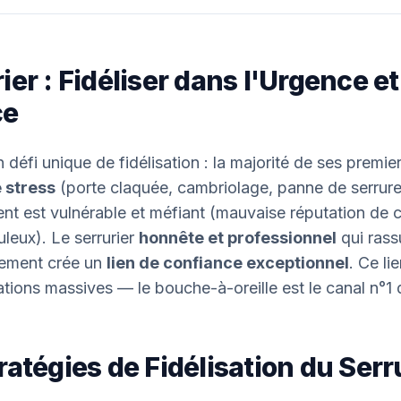
ier : Fidéliser dans l'Urgence et
ce
n défi unique de fidélisation : la majorité de ses premi
e stress
(porte claquée, cambriolage, panne de serrur
ent est vulnérable et méfiant (mauvaise réputation de c
uleux). Le serrurier
honnête et professionnel
qui rassu
dement crée un
lien de confiance exceptionnel
. Ce li
ons massives — le bouche-à-oreille est le canal n°1 d
ratégies de Fidélisation du Serr