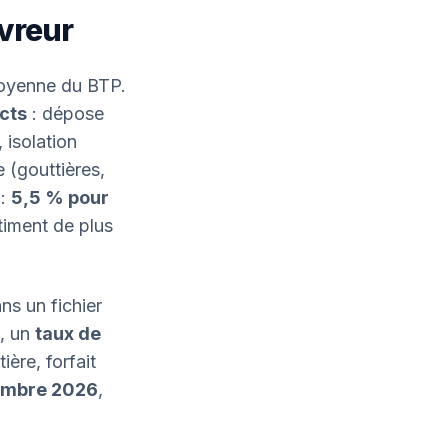
vreur
moyenne du BTP.
ncts
: dépose
 isolation
e (gouttières,
 :
5,5 % pour
timent de plus
ns un fichier
, un
taux de
ère, forfait
embre 2026
,