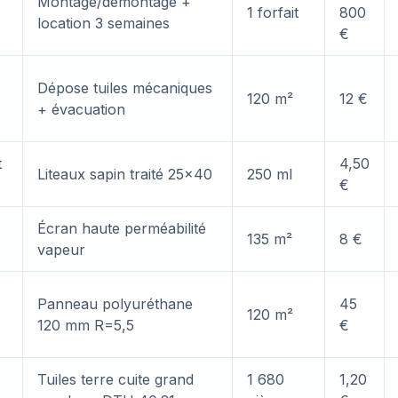
Montage/démontage +
1 forfait
800
location 3 semaines
€
Dépose tuiles mécaniques
120 m²
12 €
+ évacuation
t
4,50
Liteaux sapin traité 25×40
250 ml
€
Écran haute perméabilité
135 m²
8 €
vapeur
Panneau polyuréthane
45
120 m²
120 mm R=5,5
€
Tuiles terre cuite grand
1 680
1,20