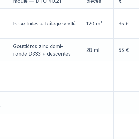
moule — DTU 40.21
pièces
€
Pose tuiles + faîtage scellé
120 m²
35 €
Gouttières zinc demi-
28 ml
55 €
ronde D333 + descentes
)