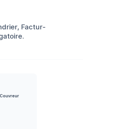
drier, Factur-
gatoire.
 Couvreur