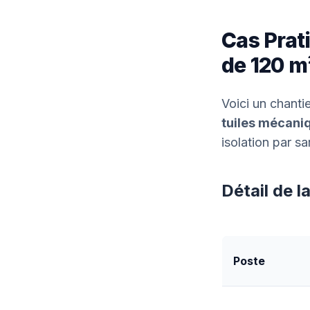
Cas Prati
de 120 m
Voici un chanti
tuiles mécani
isolation par sa
Détail de l
Poste