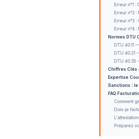
Erreur n°1 :
Erreur n°2 
Erreur n°3 :
Erreur n°4 
Normes DTU Co
DTU 40.11 —
DTU 40.21 —
DTU 40.35 
Chiffres Clés
Expertise Cou
Sanctions : l
FAQ Facturati
Comment gér
Dois-je fac
L'attestatio
Préparez vo