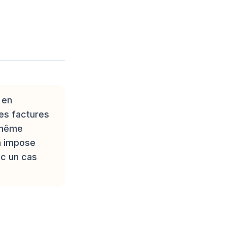
 en
les factures
 même
n impose
ec un cas