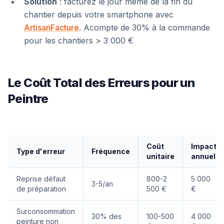
Solution
: facturez le jour même de la fin du
chantier depuis votre smartphone avec
ArtisanFacture
. Acompte de 30% à la commande
pour les chantiers > 3 000 €
Le Coût Total des Erreurs pour un
Peintre
Coût
Impact
Type d'erreur
Fréquence
unitaire
annuel
Reprise défaut
800-2
5 000
3-5/an
de préparation
500 €
€
Surconsommation
30% des
100-500
4 000
peinture non