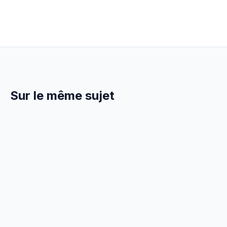
Sur le même sujet
30 Juin 2026
TECHNIQUE
Devis Peinture : Prix au m² et
Exemples Chiffrés (2026)
Prix peinture au m² en 2026 : murs intérieurs (20-
45€/m²), plafonds (25-50€/m²), ravalement (40-