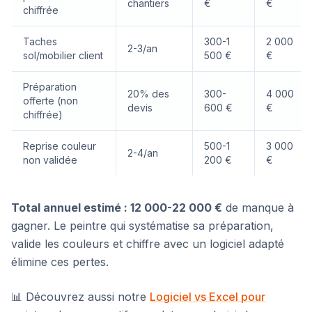
chantiers
€
€
chiffrée
Taches
300-1
2 000
2-3/an
sol/mobilier client
500 €
€
Préparation
20% des
300-
4 000
offerte (non
devis
600 €
€
chiffrée)
Reprise couleur
500-1
3 000
2-4/an
non validée
200 €
€
Total annuel estimé : 12 000-22 000 €
de manque à
gagner. Le peintre qui systématise sa préparation,
valide les couleurs et chiffre avec un logiciel adapté
élimine ces pertes.
📊 Découvrez aussi notre
Logiciel vs Excel pour