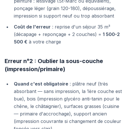
peinture : lessivage (St-Marc ou équivalent),
ponçage léger (grain 120-180), dépoussiérage,
impression si support neuf ou trop absorbant
Coût de l'erreur
: reprise d'un séjour 35 m²
(décapage + reponçage + 2 couches) =
1 500-2
500 €
à votre charge
Erreur n°2 : Oublier la sous-couche
(impression/primaire)
Quand c'est obligatoire
: plâtre neuf (très
absorbant — sans impression, la 1ère couche est
bue), bois (impression glycéro anti-tanin pour le
chêne, le châtaignier), surfaces grasses (cuisine
— primaire d'accrochage), support ancien
(impression couvrante si changement de couleur
foncée vers clair)