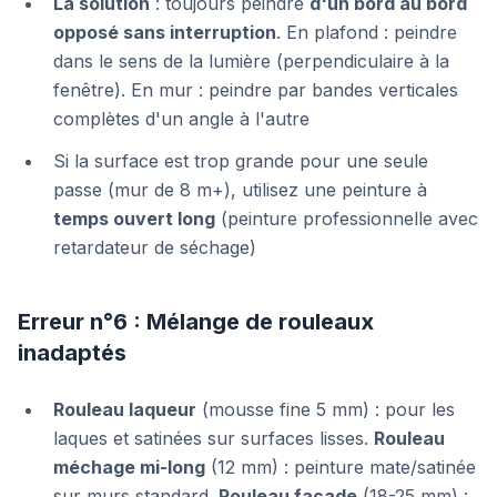
La solution
: toujours peindre
d'un bord au bord
opposé sans interruption
. En plafond : peindre
dans le sens de la lumière (perpendiculaire à la
fenêtre). En mur : peindre par bandes verticales
complètes d'un angle à l'autre
Si la surface est trop grande pour une seule
passe (mur de 8 m+), utilisez une peinture à
temps ouvert long
(peinture professionnelle avec
retardateur de séchage)
Erreur n°6 : Mélange de rouleaux
inadaptés
Rouleau laqueur
(mousse fine 5 mm) : pour les
laques et satinées sur surfaces lisses.
Rouleau
méchage mi-long
(12 mm) : peinture mate/satinée
sur murs standard.
Rouleau façade
(18-25 mm) :